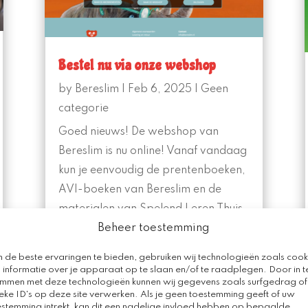
Bestel nu via onze webshop
by
Bereslim
|
Feb 6, 2025
|
Geen
categorie
Goed nieuws! De webshop van
Bereslim is nu online! Vanaf vandaag
kun je eenvoudig de prentenboeken,
AVI-boeken van Bereslim en de
materialen van Spelend Leren Thuis
Beheer toestemming
bestellen om leren spelenderwijs
nóg leuker te maken. Bezoek de
 de beste ervaringen te bieden, gebruiken wij technologieën zoals cook
webshop en ontdek het aanbod:...
 informatie over je apparaat op te slaan en/of te raadplegen. Door in t
emmen met deze technologieën kunnen wij gegevens zoals surfgedrag of
eke ID's op deze site verwerken. Als je geen toestemming geeft of uw
estemming intrekt, kan dit een nadelige invloed hebben op bepaalde