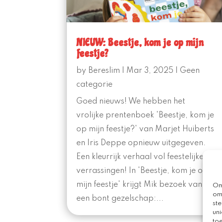
NIEUW: Beestje, kom je op mijn
feestje?
by
Bereslim
|
Mar 3, 2025
|
Geen
categorie
Goed nieuws! We hebben het
vrolijke prentenboek 'Beestje, kom je
op mijn feestje?' van Marjet Huiberts
en Iris Deppe opnieuw uitgegeven.
Een kleurrijk verhaal vol feestelijke
verrassingen! In 'Beestje, kom je op
mijn feestje' krijgt Mik bezoek van
Om
om
een bont gezelschap:...
st
uni
to