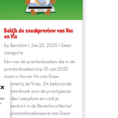
Bekijk de sneakpreview van Vos
en Vis
by
Bereslim
|
Jan 23, 2025
|
Geen
categorie
Eén van de prentenboeken die in de
prentenboeken top 10 van 2025
staat is Vos en Vis van Daan
Remmerts de Vries. Dit bekroonde
prentenboek won de prestigieuze
ies
Sardes Leespluim en vind je
e
binnenkort in de Bereslimcollectie!
De prentenboekenserie van Daan