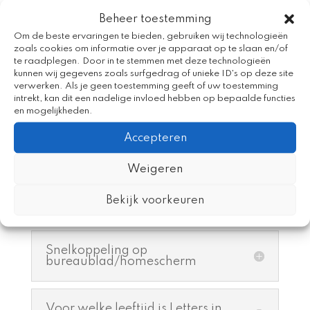
Ik heb materiaal klaargezet
Beheer toestemming
voor thuis, maar ouders
Om de beste ervaringen te bieden, gebruiken wij technologieën
hebben geen mail gekregen
zoals cookies om informatie over je apparaat op te slaan en/of
te raadplegen. Door in te stemmen met deze technologieën
kunnen wij gegevens zoals surfgedrag of unieke ID's op deze site
Ik heb de app gedownload en
verwerken. Als je geen toestemming geeft of uw toestemming
het scherm blijft wit
intrekt, kan dit een nadelige invloed hebben op bepaalde functies
en mogelijkheden.
Accepteren
Inloggen met een
bibliotheekaccount
Weigeren
Bekijk voorkeuren
Automatisch inloggen
Snelkoppeling op
bureaublad/homescherm
Voor welke leeftijd is Letters in