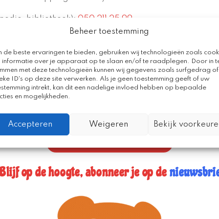
pedie, bibliotheek):
050 211 25 99
Beheer toestemming
pelendlerenthuis.nl
 de beste ervaringen te bieden, gebruiken wij technologieën zoals cook
 informatie over je apparaat op te slaan en/of te raadplegen. Door in t
emmen met deze technologieën kunnen wij gegevens zoals surfgedrag of
eke ID's op deze site verwerken. Als je geen toestemming geeft of uw
estemming intrekt, kan dit een nadelige invloed hebben op bepaalde
cties en mogelijkheden.
Accepteren
Weigeren
Bekijk voorkeure
Blader door de catalogus
lijf op de hoogte, abonneer je op de
nieuwsbri