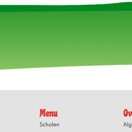
Menu
Ov
Scholen
Al