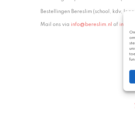
Bestellingen Bereslim (school, kdv, logo
Mail ons via
info@bereslim.nl
of
info@s
Om
om
st
uni
to
fun
B