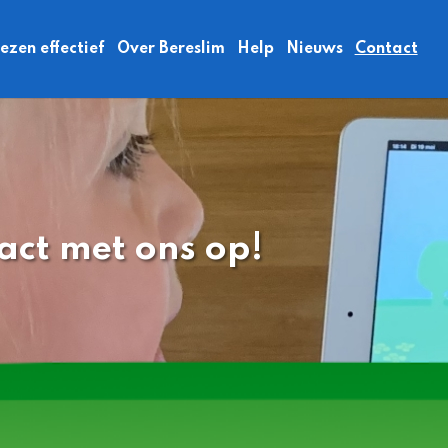
zen effectief
Over Bereslim
Help
Nieuws
Contact
act met ons op!