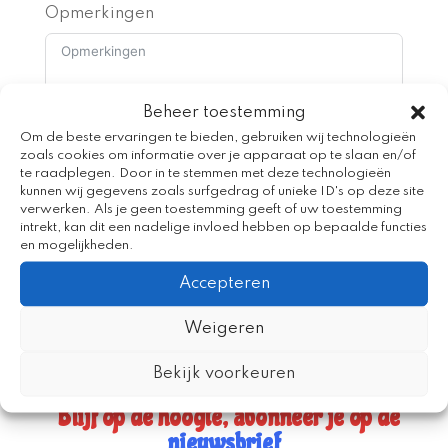
Opmerkingen
Beheer toestemming
Om de beste ervaringen te bieden, gebruiken wij technologieën
zoals cookies om informatie over je apparaat op te slaan en/of
Demo aanvragen
te raadplegen. Door in te stemmen met deze technologieën
kunnen wij gegevens zoals surfgedrag of unieke ID's op deze site
verwerken. Als je geen toestemming geeft of uw toestemming
intrekt, kan dit een nadelige invloed hebben op bepaalde functies
en mogelijkheden.
Accepteren
Weigeren
Blader door de catalogus
Bekijk voorkeuren
Blijf op de hoogte, abonneer je op de
nieuwsbrief