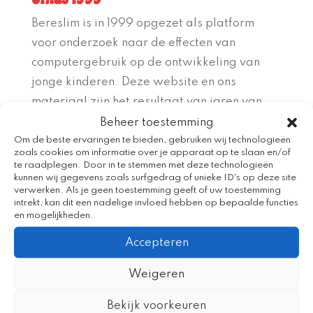
Bereslim is in 1999 opgezet als platform
voor onderzoek naar de effecten van
computergebruik op de ontwikkeling van
jonge kinderen. Deze website en ons
materiaal zijn het resultaat van jaren van
ontwikkeling, onderzoek en tests. De
Beheer toestemming
ontwikkeling van Bereslim staat dan ook
Om de beste ervaringen te bieden, gebruiken wij technologieën
zoals cookies om informatie over je apparaat op te slaan en/of
onder begeleiding van een groep
te raadplegen. Door in te stemmen met deze technologieën
kunnen wij gegevens zoals surfgedrag of unieke ID's op deze site
wetenschappers op het gebied van de
verwerken. Als je geen toestemming geeft of uw toestemming
pedagogiek en ontwikkelingspsychologie.
intrekt, kan dit een nadelige invloed hebben op bepaalde functies
en mogelijkheden.
De onderzoeken wijzen uit dat Bereslim
bewezen effectief
is in haar manier om
Accepteren
kinderen te stimuleren in hun
Weigeren
(taal)ontwikkeling.
Bekijk voorkeuren
En Bereslim gaat door. Zo hebben we het