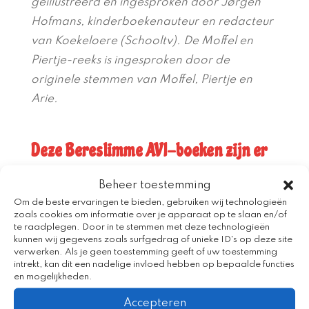
geïllustreerd en ingesproken door Jørgen
Hofmans, kinderboekenauteur en redacteur
van Koekeloere (Schooltv). De Moffel en
Piertje-reeks is ingesproken door de
originele stemmen van Moffel, Piertje en
Arie.
Deze Bereslimme AVI-boeken zijn er
AVI Start
Beheer toestemming
AVI M4
ik ik ik
Om de beste ervaringen te bieden, gebruiken wij technologieën
Vlieg je
zoals cookies om informatie over je apparaat op te slaan en/of
sem
mee?
te raadplegen. Door in te stemmen met deze technologieën
Moffel en Piertje
kunnen wij gegevens zoals surfgedrag of unieke ID's op deze site
Klungel en
verwerken. Als je geen toestemming geeft of uw toestemming
Troep in het bos
Slungel
intrekt, kan dit een nadelige invloed hebben op bepaalde functies
(samenleesboek)
en mogelijkheden.
Accepteren
AVI M3