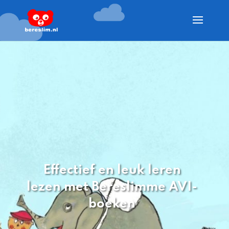
Effectief en leuk leren
lezen met Bereslimme AVI-
boeken