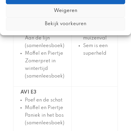
tom en aap
Weigeren
op weg met ol
AVI E4
rop is top
Bekijk voorkeuren
Moffel en Piertje
Pip en de
Aan de lijn
muizenval
(samenleesboek)
Sem is een
Moffel en Piertje
superheld
Zomerpret in
wintertijd
(samenleesboek)
AVI E3
Poef en de schat
Moffel en Piertje
Paniek in het bos
(samenleesboek)