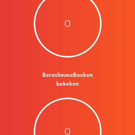
0
BereslimmeBoeken
bekeken
0