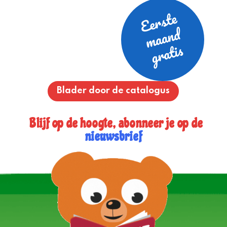
Blader door de catalogus
Blijf op de hoogte, abonneer je op de
nieuwsbrief