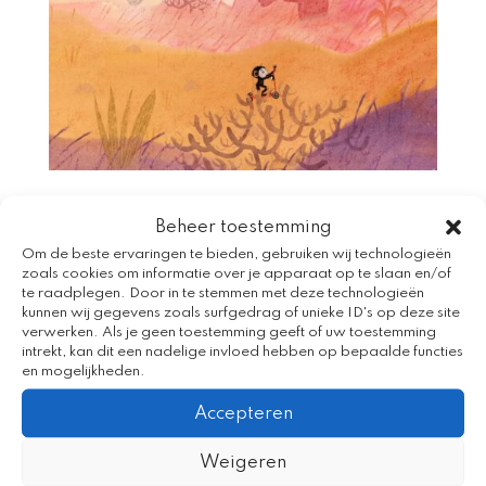
Kleine Aap staat centraal tijdens
Beheer toestemming
Nationale Voorleesdagen 2026
by
Bereslim
|
Jan 21, 2026
|
Nieuws
Om de beste ervaringen te bieden, gebruiken wij technologieën
zoals cookies om informatie over je apparaat op te slaan en/of
te raadplegen. Door in te stemmen met deze technologieën
Kleine Aap van Mies van Hout , is verkozen
kunnen wij gegevens zoals surfgedrag of unieke ID's op deze site
verwerken. Als je geen toestemming geeft of uw toestemming
tot Prentenboek van het Jaar 2026. Het
intrekt, kan dit een nadelige invloed hebben op bepaalde functies
prentenboek over het kleine aapje dat iets
en mogelijkheden.
leuks te vertellen heeft, staat centraal
Accepteren
tijdens De Nationale Voorleesdagen van 21
januari t/m 1 februari 2026. Tijdens deze
Weigeren