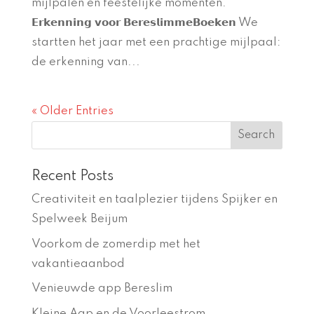
mijlpalen en feestelijke momenten.
𝗘𝗿𝗸𝗲𝗻𝗻𝗶𝗻𝗴 𝘃𝗼𝗼𝗿 𝗕𝗲𝗿𝗲𝘀𝗹𝗶𝗺𝗺𝗲𝗕𝗼𝗲𝗸𝗲𝗻 We
startten het jaar met een prachtige mijlpaal:
de erkenning van...
« Older Entries
Recent Posts
Creativiteit en taalplezier tijdens Spijker en
Spelweek Beijum
Voorkom de zomerdip met het
vakantieaanbod
Venieuwde app Bereslim
Kleine Aap en de Voorleestrom