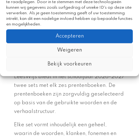
te raadplegen. Door in te stemmen met deze technologieën
LeesWijs geweldig!”
kunnen wij gegevens zoals surfgedrag of unieke ID's op deze site
verwerken. Als je geen toestemming geeft of uw toestemming
intrekt, kan dit een nadelige invloed hebben op bepaalde functies
Leerkracht groep 2, deelnemer aan
en mogelijkheden.
pilot voorjaar 2026
Accepteren
Weigeren
Bekijk voorkeuren
Leeswijs in het kort
LeesWijs biedt in het schooljaar 2026-2027
twee sets met elk zes prentenboeken. De
prentenboeken zijn zorgvuldig geselecteerd
op basis van de gebruikte woorden en de
verhaalstructuur.
Elke set vormt inhoudelijk een geheel,
waarin de woorden, klanken, fonemen en