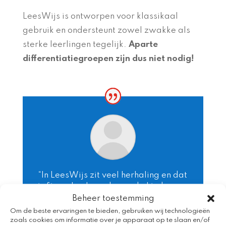
LeesWijs is ontworpen voor klassikaal
gebruik en ondersteunt zowel zwakke als
sterke leerlingen tegelijk.
Aparte
differentiatiegroepen zijn dus niet nodig!
“In LeesWijs zit veel herhaling en dat
is fijn en heel goed voor de kinderen.
Ik denk weleens dat het saai wordt
Beheer toestemming
om zo vaak te herhalen, maar de
Om de beste ervaringen te bieden, gebruiken wij technologieën
kinderen (ook de taalsterke) vonden
zoals cookies om informatie over je apparaat op te slaan en/of