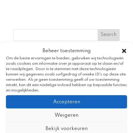
Beheer toestemming
Recent Posts
Om de beste ervaringen te bieden, gebruiken wij technologieën
Creativiteit en taalplezier tijdens Spijker en
zoals cookies om informatie over je apparaat op te slaan en/of
te raadplegen. Door in te stemmen met deze technologieën
Spelweek Beijum
kunnen wij gegevens zoals surfgedrag of unieke ID's op deze site
verwerken. Als je geen toestemming geeft of uw toestemming
Voorkom de zomerdip met het
intrekt, kan dit een nadelige invloed hebben op bepaalde functies
vakantieaanbod
en mogelijkheden.
Venieuwde app Bereslim
Accepteren
Kleine Aap en de Voorleestrom
Weigeren
Kleine Aap staat centraal tijdens Nationale
Bekijk voorkeuren
Voorleesdagen 2026