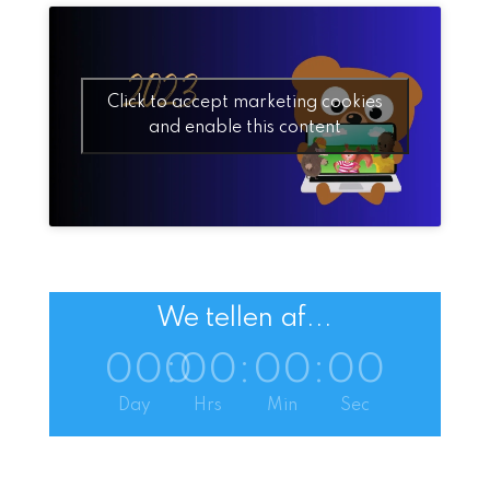
Click to accept marketing cookies
and enable this content
We tellen af...
000
:
00
:
00
:
00
Day
Hrs
Min
Sec