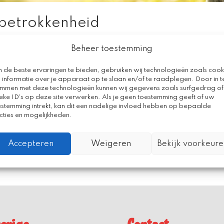
betrokkenheid
Beheer toestemming
jn kamerbrief het programma ‘Ontwikkeling jonge kind’
 de beste ervaringen te bieden, gebruiken wij technologieën zoals cook
 informatie over je apparaat op te slaan en/of te raadplegen. Door in t
ing aan het Nationaal Programma Leefbaarheid en
emmen met deze technologieën kunnen wij gegevens zoals surfgedrag of
delijke focusgebieden. De handreiking...
eke ID's op deze site verwerken. Als je geen toestemming geeft of uw
estemming intrekt, kan dit een nadelige invloed hebben op bepaalde
cties en mogelijkheden.
Accepteren
Weigeren
Bekijk voorkeure