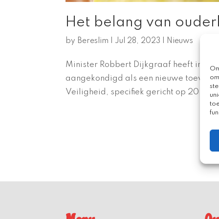
Het belang van ouder
by
Bereslim
|
Jul 28, 2023
|
Nieuws
Minister Robbert Dijkgraaf heeft in zi
Om
om
aangekondigd als een nieuwe toevoeg
st
Veiligheid, specifiek gericht op 20 ste
uni
to
fun