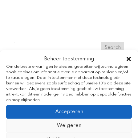
Beheer toestemming
Recent Posts
Om de beste ervaringen te bieden, gebruiken wij technologieën
zoals cookies om informatie over je apparaat op te slaan en/of
Creativiteit en taalplezier tijdens Spijker en
te raadplegen. Door in te stemmen met deze technologieën
kunnen wij gegevens zoals surfgedrag of unieke ID's op deze site
Spelweek Beijum
verwerken. Als je geen toestemming geeft of uw toestemming
intrekt, kan dit een nadelige invloed hebben op bepaalde functies
Voorkom de zomerdip met het
en mogelijkheden.
vakantieaanbod
Accepteren
Venieuwde app Bereslim
Weigeren
Kleine Aap en de Voorleestrom
Kleine Aap staat centraal tijdens Nationale