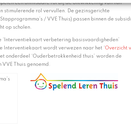
pelen een onmisbare rol bij de ontwikkeling van hun
en stimulerende rol vervullen. De gezinsgerichte
Stapprogramma’s / VVE Thuis) passen binnen de subsid
ht op scholen.
e ‘Interventiekaart verbetering basisvaardigheden’
 de Interventiekaart wordt verwezen naar het ‘
Overzicht 
 het onderdeel ‘Ouderbetrokkenheid thuis’ worden de
n VVE Thuis genoemd.
mma’s