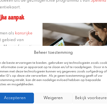
nboeken als de gezinsgerichte programma’s van
Spelend
entiekaart.
ijke aanpak
omen als
kansrijke
et gebied van
n. Meer informatie
Beheer toestemming
ansen vind je op de
ind je bij het
 de beste ervaringen te bieden, gebruiken wij technologieën zoals cook
it de praktijk
’
 informatie over je apparaat op te slaan en/of te raadplegen. Door in t
emmen met deze technologieën kunnen wij gegevens zoals surfgedrag of
t van geanimeerde
eke ID's op deze site verwerken. Als je geen toestemming geeft of uw
Letters in Beweging
‘
estemming intrekt, kan dit een nadelige invloed hebben op bepaalde
cties en mogelijkheden.
aalontwikkeling van risicoleerlingen in groep 1 en 2.
Accepteren
Weigeren
Bekijk voorkeure
richte programma’s