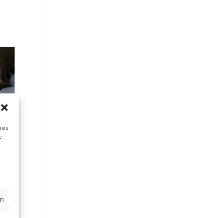
ies
e
n