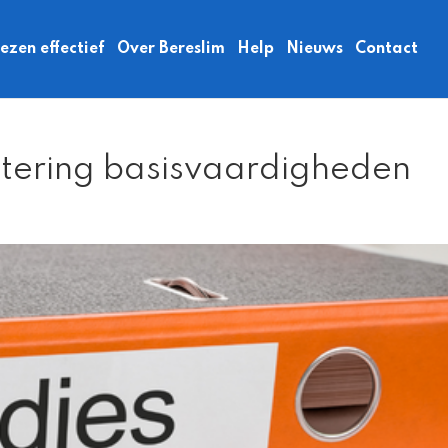
zen effectief
Over Bereslim
Help
Nieuws
Contact
etering basisvaardigheden