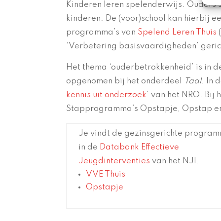
Kinderen leren spelenderwijs. Ouders s
kinderen. De (voor)school kan hierbij e
programma’s van
Spelend Leren Thuis
(
‘Verbetering basisvaardigheden’ geric
Het thema ‘ouderbetrokkenheid’ is in d
opgenomen bij het onderdeel
Taal
. In
kennis uit onderzoek
’ van het NRO. Bij
Stapprogramma’s Opstapje, Opstap e
Je vindt de gezinsgerichte progra
in de
Databank Effectieve
Jeugdinterventies
van het NJI.
VVE Thuis
Opstapje