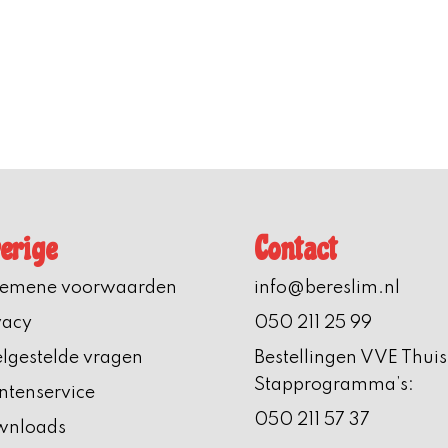
erige
Contact
gemene voorwaarden
info@bereslim.nl
vacy
050 211 25 99
lgestelde vragen
Bestellingen VVE Thuis
Stapprogramma’s:
ntenservice
050 211 57 37
wnloads