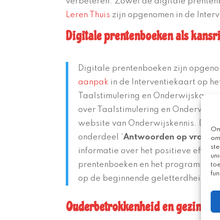
verbeteren. Zowel de digitale prente
Leren Thuis
zijn opgenomen in de Interv
Digitale prentenboeken als kansr
Digitale prentenboeken zijn opgen
aanpak
in de Interventiekaart op h
Taalstimulering en Onderwijskanse
over Taalstimulering en Onderwijsk
website van Onderwijskennis. Daar v
Om
onderdeel ‘
Antwoorden op vragen u
om
st
informatie over het positieve effec
uni
prentenboeken en het programma ‘
to
fun
op de beginnende geletterdheid en t
Ouderbetrokkenheid en gezinsge