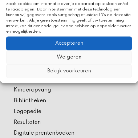
Kleine Aap staat centraal tijdens Nationale
zoals cookies om informatie over je apparaat op te slaan en/of
Voorleesdagen 2026
te raadplegen. Door in te stemmen met deze technologieën
kunnen wij gegevens zoals surfgedrag of unieke ID's op deze site
verwerken. Als je geen toestemming geeft of uw toestemming
Recent Comments
intrekt, kan dit een nadelige invloed hebben op bepaalde functies
en mogelijkheden.
Accepteren
Weigeren
Menu
Bekijk voorkeuren
Scholen
Kinderopvang
Bibliotheken
Logopedie
Resultaten
Digitale prentenboeken