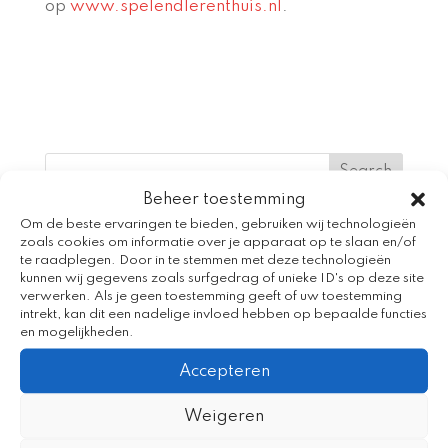
op
www.spelendlerenthuis.nl
.
Beheer toestemming
Om de beste ervaringen te bieden, gebruiken wij technologieën
Recent Posts
zoals cookies om informatie over je apparaat op te slaan en/of
te raadplegen. Door in te stemmen met deze technologieën
Creativiteit en taalplezier tijdens Spijker en
kunnen wij gegevens zoals surfgedrag of unieke ID's op deze site
Spelweek Beijum
verwerken. Als je geen toestemming geeft of uw toestemming
intrekt, kan dit een nadelige invloed hebben op bepaalde functies
Voorkom de zomerdip met het
en mogelijkheden.
vakantieaanbod
Accepteren
Venieuwde app Bereslim
Weigeren
Kleine Aap en de Voorleestrom