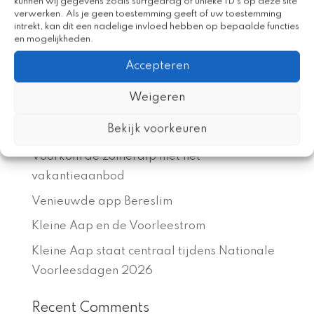
kunnen wij gegevens zoals surfgedrag of unieke ID's op deze site
verwerken. Als je geen toestemming geeft of uw toestemming
intrekt, kan dit een nadelige invloed hebben op bepaalde functies
en mogelijkheden.
Accepteren
Recent Posts
Weigeren
Creativiteit en taalplezier tijdens Spijker en
Bekijk voorkeuren
Spelweek Beijum
Voorkom de zomerdip met het
vakantieaanbod
Venieuwde app Bereslim
Kleine Aap en de Voorleestrom
Kleine Aap staat centraal tijdens Nationale
Voorleesdagen 2026
Recent Comments