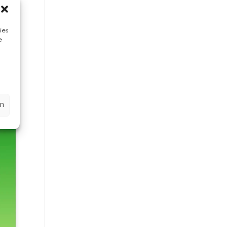
ies
e
n