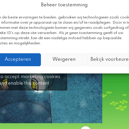
Beheer toestemming
k welk geheim hij moet bewaren.
 de beste ervaringen te bieden, gebruiken wij technologieën zoals cook
 informatie over je apparaat op te slaan en/of te raadplegen. Door in t
emmen met deze technologieën kunnen wij gegevens zoals surfgedrag of
eke ID's op deze site verwerken. Als je geen toestemming geeft of uw
estemming intrekt, kan dit een nadelige invloed hebben op bepaalde
cties en mogelijkheden.
Accepteren
Weigeren
Bekijk voorkeure
 to accept marketing cookies
and enable this content