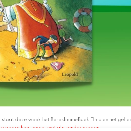
om staat deze week het BereslimmeBoek Elmo en het gehe
 te gebruiken, zowel met als zonder vragen.