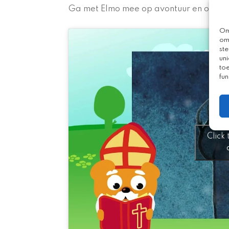
Ga met Elmo mee op avontuur en ontde
Om
om
st
uni
to
fun
Click