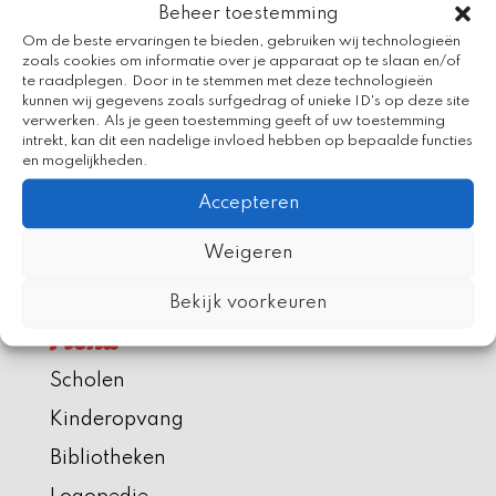
Beheer toestemming
Venieuwde app Bereslim
Om de beste ervaringen te bieden, gebruiken wij technologieën
Kleine Aap en de Voorleestrom
zoals cookies om informatie over je apparaat op te slaan en/of
te raadplegen. Door in te stemmen met deze technologieën
Kleine Aap staat centraal tijdens Nationale
kunnen wij gegevens zoals surfgedrag of unieke ID's op deze site
verwerken. Als je geen toestemming geeft of uw toestemming
Voorleesdagen 2026
intrekt, kan dit een nadelige invloed hebben op bepaalde functies
en mogelijkheden.
Recent Comments
Accepteren
Weigeren
Bekijk voorkeuren
Menu
Scholen
Kinderopvang
Bibliotheken