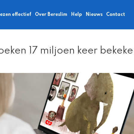
zen effectief
Over Bereslim
Help
Nieuws
Contact
oeken 17 miljoen keer bekeke