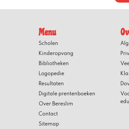
Menu
Ov
Scholen
Al
Kinderopvang
Pri
Bibliotheken
Vee
Logopedie
Kla
Resultaten
Do
Digitale prentenboeken
Voo
edu
Over Bereslim
Contact
Sitemap