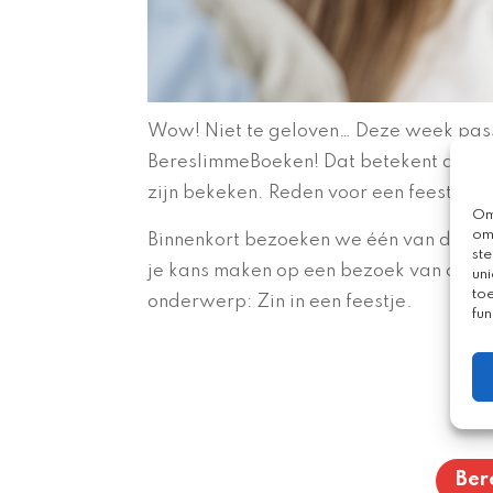
Wow! Niet te geloven… Deze week passe
BereslimmeBoeken! Dat betekent dat
zijn bekeken. Reden voor een feestje!
Om
om
Binnenkort bezoeken we één van de bib
st
je kans maken op een bezoek van ons? 
uni
to
onderwerp: Zin in een feestje.
fun
Ber