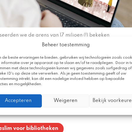
erden we de grens van 17 miljoen (!) bekeken
 de BeresimmeBoeken
binnen acht maanden
één miljoen 
Beheer toestemming
 de beste ervaringen te bieden, gebruiken wij technologieën zoals cook
 informatie over je apparaat op te slaan en/of te raadplegen. Door in t
liotheken met een leuke verrassing voor de jeugdleden.
emmen met deze technologieën kunnen wij gegevens zoals surfgedrag of
Stuur dan een mailtje naar
info@bereslim.nl
met als
eke ID's op deze site verwerken. Als je geen toestemming geeft of uw
estemming intrekt, kan dit een nadelige invloed hebben op bepaalde
cties en mogelijkheden.
Accepteren
Weigeren
Bekijk voorkeure
eslim voor bibliotheken