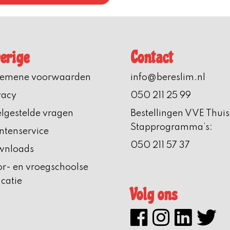
erige
Contact
gemene voorwaarden
info@bereslim.nl
vacy
050 211 25 99
lgestelde vragen
Bestellingen VVE Thuis
Stapprogramma’s:
ntenservice
050 211 57 37
wnloads
r- en vroegschoolse
catie
Volg ons