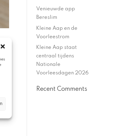
Venieuwde app
Bereslim
Kleine Aap en de
Voorleestrom
keer
Kleine Aap staat
centraal tijdens
ies
Nationale
e
 Wil
Voorleesdagen 2026
Recent Comments
n