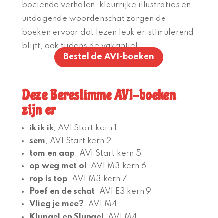
boeiende verhalen, kleurrijke illustraties en
uitdagende woordenschat zorgen de
boeken ervoor dat lezen leuk en stimulerend
blijft, ook tijdens de vakantie!
Bestel de AVI-boeken
Deze Bereslimme AVI-boeken
zijn er
ik ik ik
, AVI Start kern 1
sem
, AVI Start kern 2
tom en aap
, AVI Start kern 5
op weg met ol
, AVI M3 kern 6
rop is top
, AVI M3 kern 7
Poef en de schat
, AVI E3 kern 9
Vlieg je mee?
, AVI M4
Klungel en Slungel
, AVI M4