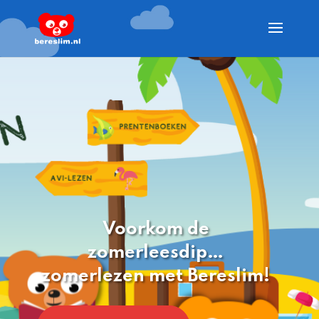
Voorkom de
zomerleesdip…
zomerlezen met Bereslim!