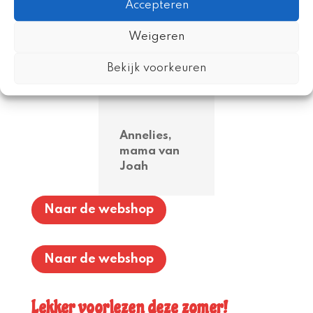
fan!
Accepteren
Alle boeken
Weigeren
uit de serie
moeten
Bekijk voorkeuren
gelezen
worden.
Annelies,
mama van
Joah
Naar de webshop
Naar de webshop
Lekker voorlezen deze zomer!