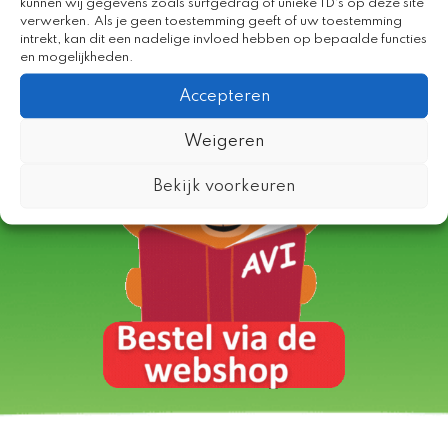
kunnen wij gegevens zoals surfgedrag of unieke ID's op deze site
verwerken. Als je geen toestemming geeft of uw toestemming
Blijf op de hoogte, abonneer je op de
intrekt, kan dit een nadelige invloed hebben op bepaalde functies
en mogelijkheden.
nieuwsbrief
Accepteren
Weigeren
Bekijk voorkeuren