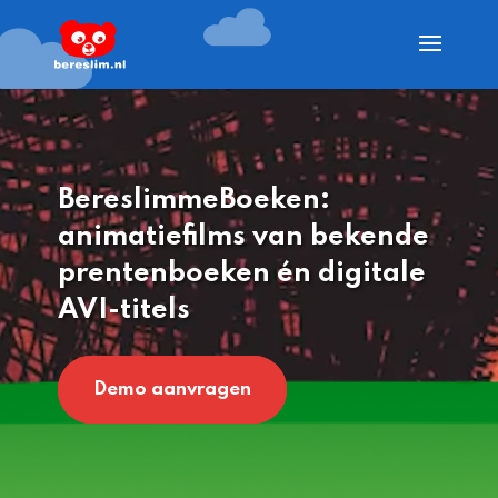
BereslimmeBoeken:
animatiefilms van bekende
prentenboeken én digitale
AVI-titels
Demo aanvragen