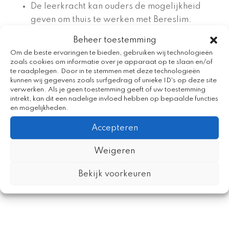
De leerkracht kan ouders de mogelijkheid
geven om thuis te werken met Bereslim.
Beheer toestemming
Voor onderzoekers:
Om de beste ervaringen te bieden, gebruiken wij technologieën
Alle Bereslimmodules worden ontwikkeld
zoals cookies om informatie over je apparaat op te slaan en/of
op het Bereslimplatform;
te raadplegen. Door in te stemmen met deze technologieën
kunnen wij gegevens zoals surfgedrag of unieke ID's op deze site
Het Bereslimplatform is het ‘state of the
verwerken. Als je geen toestemming geeft of uw toestemming
art’ meetinstrument voor longitudinaal
intrekt, kan dit een nadelige invloed hebben op bepaalde functies
onderzoek naar de ontwikkeling van jonge
en mogelijkheden.
kinderen via games;
Accepteren
Het is webgebaseerd en op ieder
schaalniveau inzetbaar, variërend van
Weigeren
‘lab condities’ tot de volledige
Bekijk voorkeuren
gebruikersgroep, waaronder honderden
scholen, bibliotheken en thuisgebruikers.