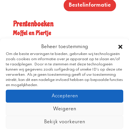
Bestelinformatie
Prentenboeken
Moffel en Piertje
De eigenwijze, nieuwsgierige mol en de
Beheer toestemming
grappige worm van de populaire School
Om de beste ervaringen te bieden, gebruiken wij technologieën
TV-serie Koekeloere, Moffel en Piertje
zoals cookies om informatie over je apparaat op te slaan en/of
te raadplegen. Door in te stemmen met deze technologieën
beleven twee boeiende avonturen. De
kunnen wij gegevens zoals surfgedrag of unieke ID's op deze site
verwerken. Als je geen toestemming geeft of uw toestemming
grappige verhalen en de mooie illustraties
intrekt, kan dit een nadelige invloed hebben op bepaalde functies
prikkelen de nieuwsgierigheid van jonge
en mogelijkheden.
kinderen.
De prentenboeken zijn verschenen
Accepteren
op groot formaat, ideaal om uit voor te
lezen.
Weigeren
Bekijk voorkeuren